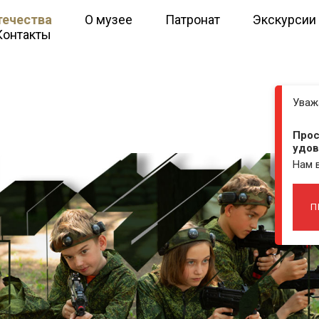
течества
О музее
Патронат
Экскурсии
Контакты
Уваж
Прос
удов
Нам 
П