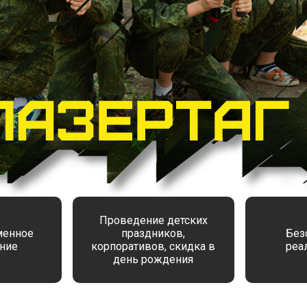
Проведение детских
менное
праздников,
Без
ние
корпоративов, скидка в
реа
день рождения