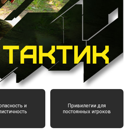
опасность и
Привилегии для
листичность
постоянных игроков