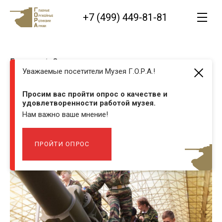
+7 (499) 449-81-81
Главная
Экскурсии
Интерактивная программа «Марш‑бросок»
Уважаемые посетители Музея Г.О.Р.А.!
Интерактивная программа
«Марш‑бросок»
Просим вас пройти опрос о качестве и
удовлетворенности работой музея.
Нам важно ваше мнение!
ПРОЙТИ ОПРОС